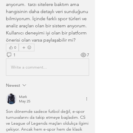
arıyorum.  tarzı sitelere baktım ama 
hangisinin daha detaylı veri sunduğunu 
bilmiyorum. İçinde farklı spor türleri ve 
analiz araçları olan bir sistem arıyorum. 
Kullanıcı deneyimi iyi olan bir platform 
önerisi olan varsa paylaşabilir mi?
0
1
7
Write a comment...
Newest
Mark
May 25
Son dönemde sadece futbol değil, e-spor 
turnuvalarını da takip etmeye başladım. CS 
ve League of Legends maçları oldukça ilgimi 
çekiyor. Ancak hem e-spor hem de klasik 