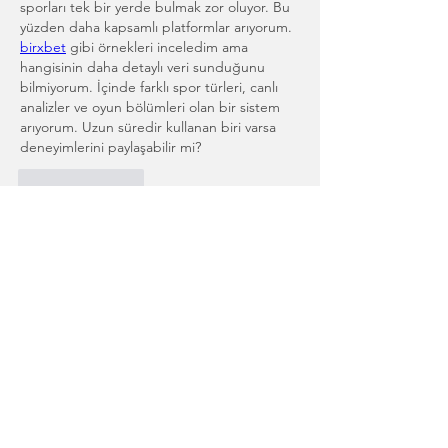
sporları tek bir yerde bulmak zor oluyor. Bu 
yüzden daha kapsamlı platformlar arıyorum. 
birxbet
 gibi örnekleri inceledim ama 
hangisinin daha detaylı veri sunduğunu 
bilmiyorum. İçinde farklı spor türleri, canlı 
analizler ve oyun bölümleri olan bir sistem 
arıyorum. Uzun süredir kullanan biri varsa 
deneyimlerini paylaşabilir mi?
Like
Reply
About
Welcome to the group! You can
connect with other members, ge
...
Read more
Members
Alex Brod
Follow