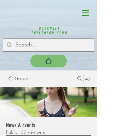
GUERNSEY
TRIATHLON CLUB
Groups
News & Events
Public
·
55 members