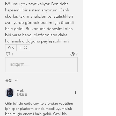
bölümü çok zayıf kalıyor. Ben daha 
kapsamlı bir sistem arıyorum. Canlı 
skorlar, takım analizleri ve istatistikleri 
aynı yerde görmek benim için önemli 
hale geldi. Bu konuda deneyimi olan 
biri varsa hangi platformların daha 
kullanışlı olduğunu paylaşabilir mi?
0
1
7
撰寫留言......
最新
Mark
5月26日
Gün içinde çoğu şeyi telefondan yaptığım 
için spor platformlarında mobil uyumluluk 
benim için önemli hale geldi. Özellikle 